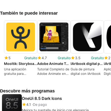
También te puede interesar
5
Gratuito
4.7
Gratuito
3.5
Gratuito
2
Mooltik: Storyboard Animate
Adobe Animate Tutorial
IArtbook digital painting tips
Una aplicación
Tutorial Completo de
Guía de pintura
Apli
gratuita para
Adobe Animate en
digital con IArtbook
Digi
Android, creada por
Android
Rustem Kakimov.
Descubre más programas
OneUi 8.5 Dark Icons
4.1
De pago
Mejora tu pantalla de inicio con elegancia