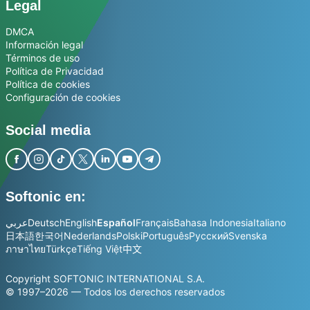
Legal
DMCA
Información legal
Términos de uso
Política de Privacidad
Política de cookies
Configuración de cookies
Social media
Softonic en:
عربي
Deutsch
English
Español
Français
Bahasa Indonesia
Italiano
日本語
한국어
Nederlands
Polski
Português
Русский
Svenska
ภาษาไทย
Türkçe
Tiếng Việt
中文
Copyright SOFTONIC INTERNATIONAL S.A.
© 1997–2026 — Todos los derechos reservados