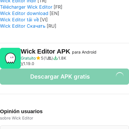
Wick Editor indir
Télécharger Wick Editor
Wick Editor download
Wick Editor tải về
Wick Editor Скачать
Wick Editor APK
para Android
Gratuito
5
1
1.8K
V
1.19.0
Descargar APK gratis
Opinión usuarios
sobre Wick Editor