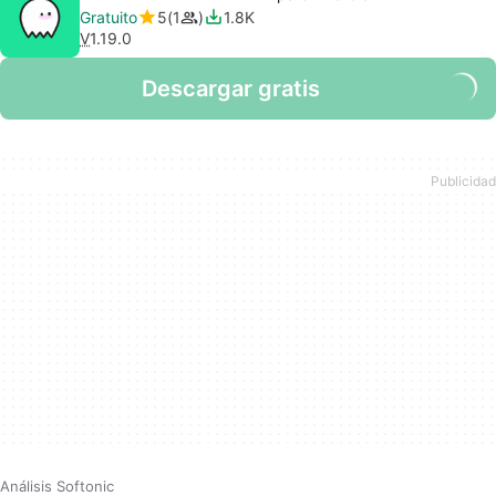
Gratuito
5
1
1.8K
V
1.19.0
Descargar gratis
Análisis Softonic